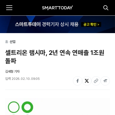
홈
>
산업
셀트리온 램시마, 2년 연속 연매출 1조원 
돌파
김세형 기자
입력
2026. 02. 10. 09:05