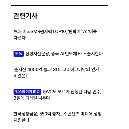
관련기사
ACE 미국SMR원자력TOP10, '판박이' vs '비중
다르다'
삼성자산운용, 중국 AI 반도체 ETF 출시한다
단독
'순자산 4000억 돌파' SOL 코리아고배당의 인기
비결은?
⑩VC도 모르게 진행된 다음 인수,
업스테이지 IPO
3월에 디테일 나온다
한국성장금융, 550억 출자…K-콘텐츠·미디어 성장
지원한다