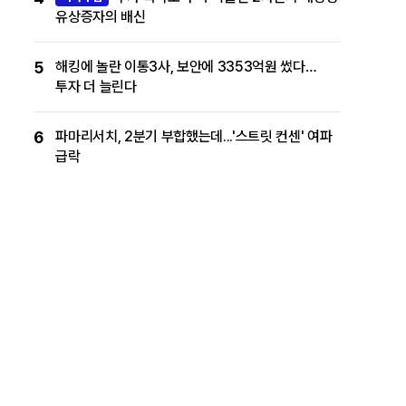
유상증자의 배신
5
해킹에 놀란 이통3사, 보안에 3353억원 썼다…
투자 더 늘린다
6
파마리서치, 2분기 부합했는데...'스트릿 컨센' 여파
급락