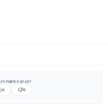
사가 마음에 드셨나요?
b_up
thumb_down
0
0