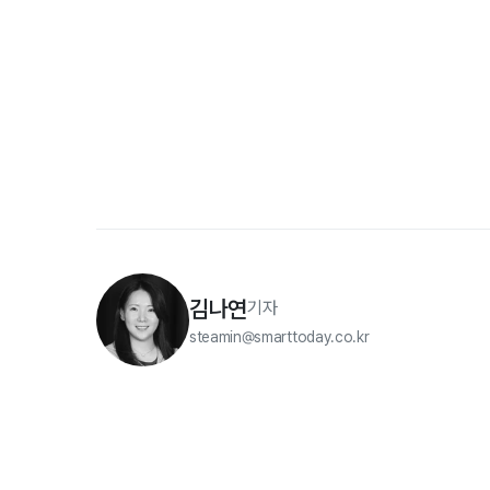
김나연
기자
steamin@smarttoday.co.kr