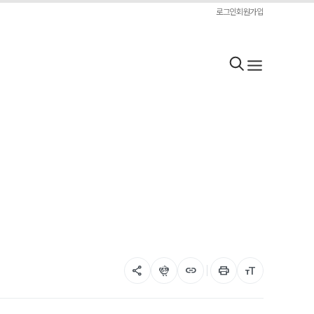
로그인
회원가입
share
flutter_dash
link
print
format_size