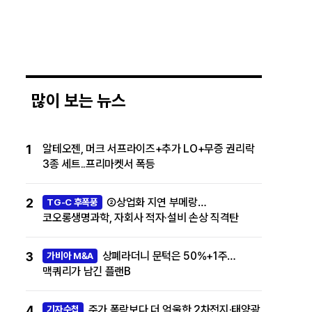
많이 보는 뉴스
1
알테오젠, 머크 서프라이즈+추가 LO+무증 권리락
3종 세트..프리마켓서 폭등
2
②상업화 지연 부메랑…
TG-C 후폭풍
코오롱생명과학, 자회사 적자·설비 손상 직격탄
3
상폐라더니 문턱은 50%+1주…
가비아 M&A
맥쿼리가 남긴 플랜B
4
주가 폭락보다 더 억울한 2차전지·태양광
기자수첩