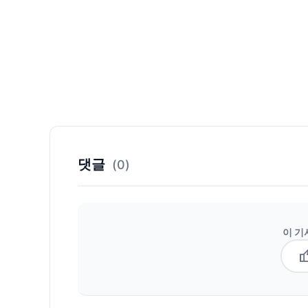
댓글
(0)
이 기
thum