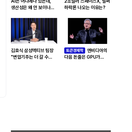
AI는 어디에나 있는데,
2조달러 스페이스X, 벌써
생산성은 왜 안 보이나…
하락론 나오는 이유는?
빅테크 투자 흔드는
‘솔로우 패러독스’
김효식 삼성액티브 팀장
엔비디아의
토큰경제학
"변압기주는 더 갈 수
다음 돈줄은 GPU가
있나…답은 EPS
아니라 메모리다
성장률에 있다"