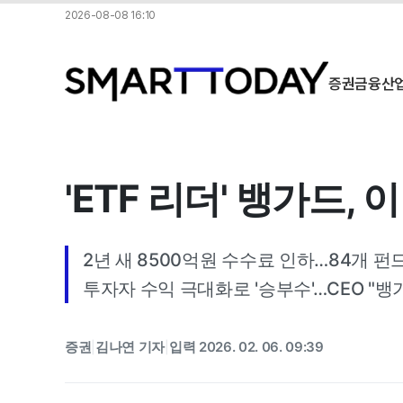
2026-08-08 16:10
증권
금융
산
'ETF 리더' 뱅가드,
2년 새 8500억원 수수료 인하…84개 펀드
투자자 수익 극대화로 '승부수'…CEO "
증권
김나연 기자
입력 2026. 02. 06. 09:39
|
|