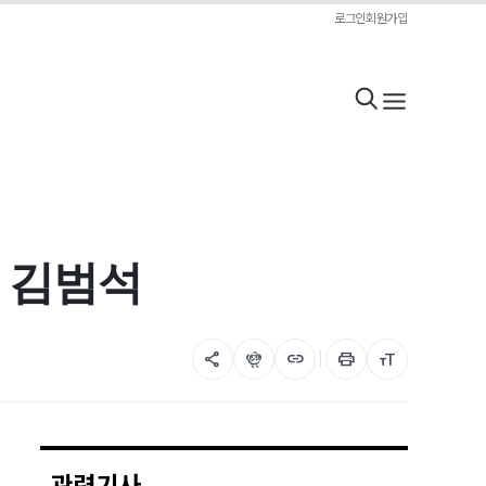
로그인
회원가입
낀 김범석
share
flutter_dash
link
print
format_size
관련기사