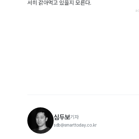
서히 갉아먹고 있을지 모른다.
심두보
기자
sdb@smarttoday.co.kr