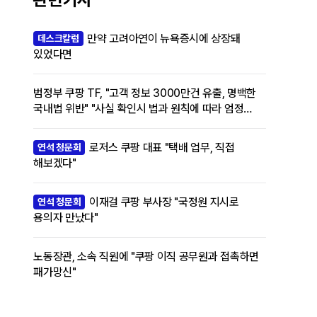
만약 고려아연이 뉴욕증시에 상장돼
데스크칼럼
있었다면
범정부 쿠팡 TF, "고객 정보 3000만건 유출, 명백한
국내법 위반" "사실 확인시 법과 원칙에 따라 엄정
조치할 것"
로저스 쿠팡 대표 "택배 업무, 직접
연석 청문회
해보겠다"
이재걸 쿠팡 부사장 "국정원 지시로
연석 청문회
용의자 만났다"
노동장관, 소속 직원에 "쿠팡 이직 공무원과 접촉하면
패가망신"