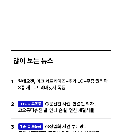
많이 보는 뉴스
1
알테오젠, 머크 서프라이즈+추가 LO+무증 권리락
3종 세트..프리마켓서 폭등
2
①분산된 사업, 연결된 적자…
TG-C 후폭풍
코오롱티슈진 발 '연쇄 손실' 덮친 계열사들
3
②상업화 지연 부메랑…
TG-C 후폭풍