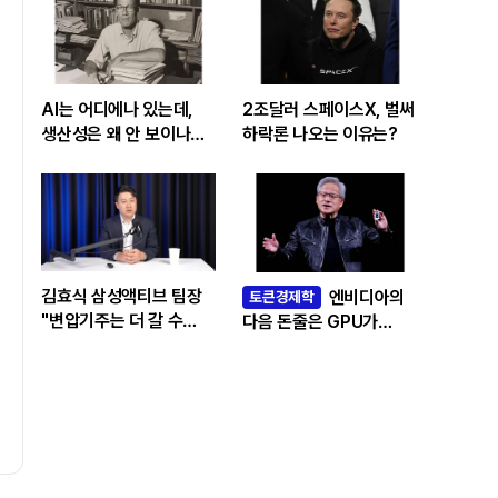
AI는 어디에나 있는데,
2조달러 스페이스X, 벌써
생산성은 왜 안 보이나…
하락론 나오는 이유는?
빅테크 투자 흔드는
‘솔로우 패러독스’
김효식 삼성액티브 팀장
엔비디아의
토큰경제학
"변압기주는 더 갈 수
다음 돈줄은 GPU가
있나…답은 EPS
아니라 메모리다
성장률에 있다"