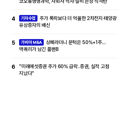
코오롱생명과학, 자회사 적자·설비 손상 직격탄
4
주가 폭락보다 더 억울한 2차전지·태양광
기자수첩
유상증자의 배신
5
상폐라더니 문턱은 50%+1주…
가비아 M&A
맥쿼리가 남긴 플랜B
6
"미래에셋증권 주가 60% 급락..증권, 실적 고점
지났다"