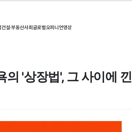
업
건설·부동산
사회
글로벌
오피니언
영상
의 '상장법', 그 사이에 