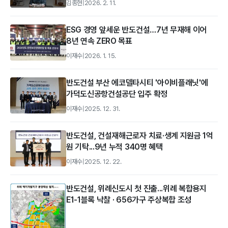
김종현
|
2026. 2. 11.
ESG 경영 앞세운 반도건설…7년 무재해 이어
8년 연속 ZERO 목표
이재수
|
2026. 1. 15.
반도건설 부산 에코델타시티 '아이비플래닛'에
가덕도신공항건설공단 입주 확정
이재수
|
2025. 12. 31.
반도건설, 건설재해근로자 치료·생계 지원금 1억
원 기탁...9년 누적 340명 혜택
이재수
|
2025. 12. 22.
반도건설, 위례신도시 첫 진출...위례 복합용지
E1-1블록 낙찰 · 656가구 주상복합 조성