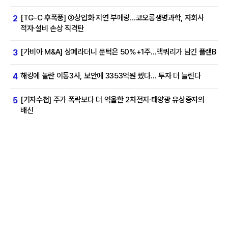
[TG-C 후폭풍] ②상업화 지연 부메랑…코오롱생명과학, 자회사
2
적자·설비 손상 직격탄
[가비아 M&A] 상폐라더니 문턱은 50%+1주…맥쿼리가 남긴 플랜B
3
해킹에 놀란 이통3사, 보안에 3353억원 썼다… 투자 더 늘린다
4
[기자수첩] 주가 폭락보다 더 억울한 2차전지·태양광 유상증자의
5
배신