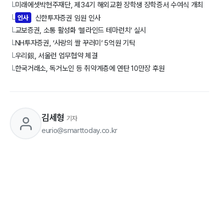
미래에셋박현주재단, 제34기 해외교환 장학생 장학증서 수여식 개최
└
인사
신한투자증권 임원 인사
└
교보증권, 소통 활성화 ‘블라인드 테마런치’ 실시
└
NH투자증권, ‘사랑의 쌀 꾸러미’ 5억원 기탁
└
우리銀, 서울런 업무협약 체결
└
한국거래소, 독거노인 등 취약계층에 연탄 10만장 후원
└
김세형
기자
eurio@smarttoday.co.kr