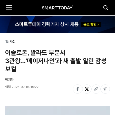
홈
>
사회
이솔로몬, 발라드 부문서 
3관왕…'메이저나인'과 새 출발 알린 감성 
보컬
박지환
입력
2025. 07. 16. 15:27