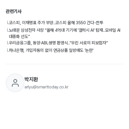
관련기사
코스피, 이재명표 주가 부양..코스피 올해 3550 간다-한투
└
노태문 삼성전자 사장 "올해 4억대 기기에 '갤럭시 AI' 탑재..모바일 AI
└
대중화 선도"
우리금융그룹, 동양·ABL생명 환영식.."우린 서로의 피보험자"
└
하나은행, 가입자동의 없이 연금상품 일방매도 '논란'
└
박지환
arlyu@smarttoday.co.kr