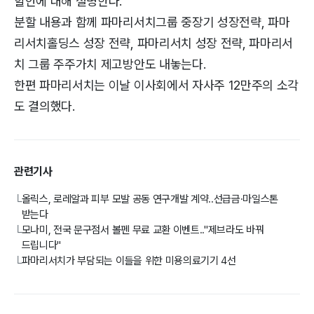
할안에 대해 설명한다.
분할 내용과 함께 파마리서치그룹 중장기 성장전략, 파마
리서치홀딩스 성장 전략, 파마리서치 성장 전략, 파마리서
치 그룹 주주가치 제고방안도 내놓는다.
한편 파마리서치는 이날 이사회에서 자사주 12만주의 소각
도 결의했다.
관련기사
올릭스, 로레알과 피부 모발 공동 연구개발 계약..선급금·마일스톤
└
받는다
모나미, 전국 문구점서 볼펜 무료 교환 이벤트.."제브라도 바꿔
└
드립니다"
파마리서치가 부담되는 이들을 위한 미용의료기기 4선
└