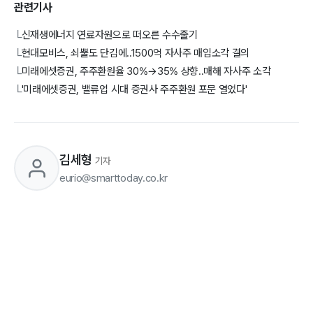
관련기사
신재생에너지 연료자원으로 떠오른 수수줄기
└
현대모비스, 쇠뿔도 단김에..1500억 자사주 매입소각 결의
└
미래에셋증권, 주주환원율 30%→35% 상향..매해 자사주 소각
└
'미래에셋증권, 밸류업 시대 증권사 주주환원 포문 열었다'
└
김세형
기자
eurio@smarttoday.co.kr