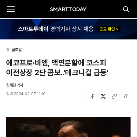
홈
>
글로벌
에코프로·비엠, 액면분할에 코스피 
이전상장 2단 콤보..'테크니컬 급등'
김세형 기자
입력
2024. 02. 07. 11:10