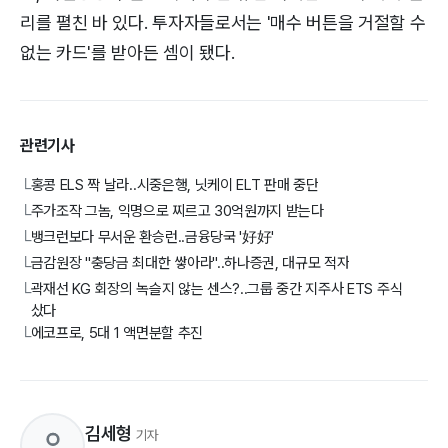
리를 펼친 바 있다. 투자자들로서는 '매수 버튼을 거절할 수
없는 카드'를 받아든 셈이 됐다.
관련기사
홍콩 ELS 짝 날라..시중은행, 닛케이 ELT 판매 중단
└
주가조작 그놈, 익명으로 찌르고 30억원까지 받는다
└
뱅크런보다 무서운 환승런..금융당국 '好好'
└
금감원장 "충당금 최대한 쌓아라"..하나증권, 대규모 적자
└
곽재선 KG 회장의 녹슬지 않는 센스?..그룹 중간 지주사 ETS 주식
└
샀다
에코프로, 5대 1 액면분할 추진
└
김세형
기자