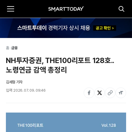
홈
>
금융
NH투자증권, THE100리포트 128호..
노령연금 감액 총정리
김세형 기자
입력
2026. 07. 09. 09:46