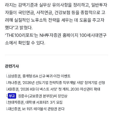
라지는 감액기준과 실무상 유의사항을 정리하고, 일반투자
자들이 국민연금, 사적연금, 건강보험 등을 종합적으로 고
려해 실질적인 노후소득 전략을 세우는 데 도움을 주고자
했다"고 밝혔다.
‘THE100리포트’는 NH투자증권 홈페이지 100세시대연구
소에서 확인할 수 있다.
관련기사
삼성증권, 중개형 ISA 신규·복귀·이전 이벤트
└
하나증권, ‘2026년 선도기업 전략직종 직무개발 사업’ 참여기업 선정
└
KB증권, ‘2026 KB 더 넥스트 서밋' 첫 개최..2030 자산관리 확대
└
부고
장준수(교보증권 본부장)씨 장인상
└
현대차증권, 대학생 서포터즈 3기 모집
└
대신증권, kt 위즈 테이블석 관람권 쏜다
└