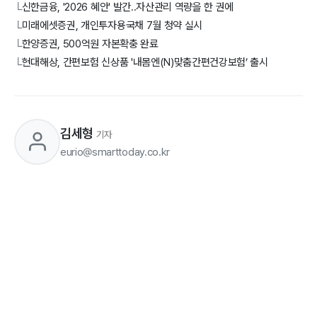
신한금융, '2026 혜안' 발간..자산관리 역량을 한 권에
└
미래에셋증권, 개인투자용국채 7월 청약 실시
└
한양증권, 500억원 자본확충 완료
└
현대해상, 간편보험 신상품 '내몸엔(N)맞춤간편건강보험’ 출시
└
김세형
기자
eurio@smarttoday.co.kr