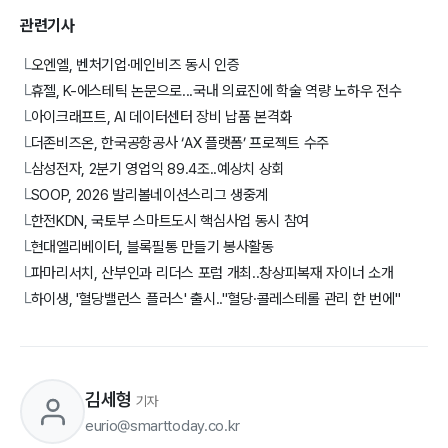
관련기사
오엔엘, 벤처기업·메인비즈 동시 인증
└
휴젤, K-에스테틱 논문으로...국내 의료진에 학술 역량 노하우 전수
└
아이크래프트, AI 데이터센터 장비 납품 본격화
└
더존비즈온, 한국공항공사 ‘AX 플랫폼’ 프로젝트 수주
└
삼성전자, 2분기 영업익 89.4조..예상치 상회
└
SOOP, 2026 발리볼네이션스리그 생중계
└
한전KDN, 국토부 스마트도시 핵심사업 동시 참여
└
현대엘리베이터, 블록필통 만들기 봉사활동
└
파마리서치, 산부인과 리더스 포럼 개최..창상피복재 자이너 소개
└
하이생, '혈당밸런스 플러스' 출시.."혈당·콜레스테롤 관리 한 번에"
└
김세형
기자
eurio@smarttoday.co.kr