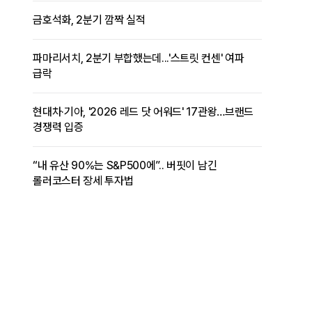
금호석화, 2분기 깜짝 실적
파마리서치, 2분기 부합했는데...'스트릿 컨센' 여파
급락
현대차·기아, '2026 레드 닷 어워드' 17관왕…브랜드
경쟁력 입증
“내 유산 90%는 S&P500에”.. 버핏이 남긴
롤러코스터 장세 투자법