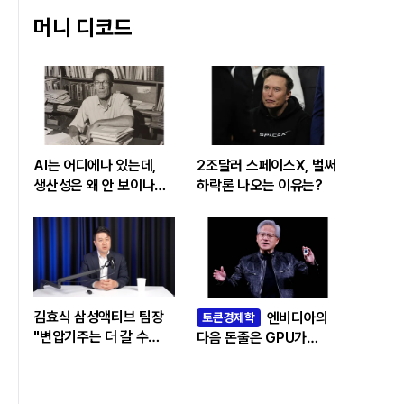
머니 디코드
AI는 어디에나 있는데,
2조달러 스페이스X, 벌써
생산성은 왜 안 보이나…
하락론 나오는 이유는?
빅테크 투자 흔드는
‘솔로우 패러독스’
김효식 삼성액티브 팀장
엔비디아의
토큰경제학
"변압기주는 더 갈 수
다음 돈줄은 GPU가
있나…답은 EPS
아니라 메모리다
성장률에 있다"