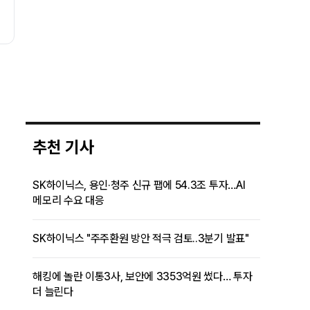
추천 기사
SK하이닉스, 용인·청주 신규 팹에 54.3조 투자…AI
메모리 수요 대응
SK하이닉스 "주주환원 방안 적극 검토..3분기 발표"
해킹에 놀란 이통3사, 보안에 3353억원 썼다… 투자
더 늘린다