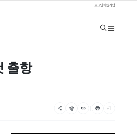
로그인
회원가입
첫 출항
share
flutter_dash
link
print
format_size