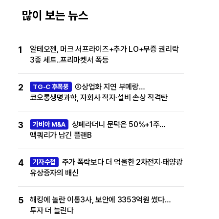
많이 보는 뉴스
1
알테오젠, 머크 서프라이즈+추가 LO+무증 권리락
3종 세트..프리마켓서 폭등
2
②상업화 지연 부메랑…
TG-C 후폭풍
코오롱생명과학, 자회사 적자·설비 손상 직격탄
3
상폐라더니 문턱은 50%+1주…
가비아 M&A
맥쿼리가 남긴 플랜B
4
주가 폭락보다 더 억울한 2차전지·태양광
기자수첩
유상증자의 배신
5
해킹에 놀란 이통3사, 보안에 3353억원 썼다…
투자 더 늘린다