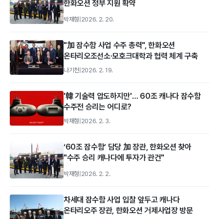
한화오션 정부 지원 확약
박재형
|
2026. 2. 20.
"加 잠수함 사업 수주 총력", 한화오션
온타리오조선소·모호크대학과 협력 체계 구축
나기천
|
2026. 2. 19.
'韓 기술력 압도하지만'… 60조 캐나다 잠수함
수주전 승리는 어디로?
박재형
|
2026. 2. 3.
‘60조 잠수함’ 담당 加 장관, 한화오션 찾아
"수주 승리 캐나다에 투자가 관건"
박재형
|
2026. 2. 2.
차세대 잠수함 사업 입찰 앞두고 캐나다
온타리오주 장관, 한화오션 거제사업장 방문