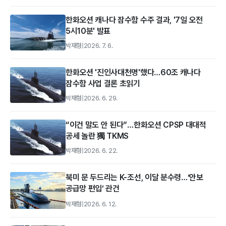
한화오션 캐나다 잠수함 수주 결과, '7일 오전
5시10분' 발표
박재형
|
2026. 7. 6.
한화오션 '진인사대천명'했다…60조 캐나다
잠수함 사업 결론 초읽기
박재형
|
2026. 6. 29.
“이건 말도 안 된다”…한화오션 CPSP 대대적
공세 놀란 獨 TKMS
박재형
|
2026. 6. 22.
북미 문 두드리는 K-조선, 이달 분수령…‘안보
공급망 편입’ 관건
박재형
|
2026. 6. 12.