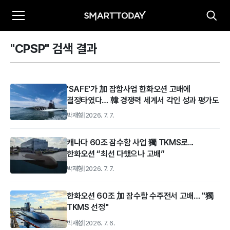
"CPSP" 검색 결과
'SAFE'가 加 잠함사업 한화오션 고배에
결정타였다… 韓 경쟁력 세계서 각인 성과 평가도
박재형
|
2026. 7. 7.
캐나다 60조 잠수함 사업 獨 TKMS로...
한화오션 “최선 다했으나 고배”
박재형
|
2026. 7. 7.
한화오션 60조 加 잠수함 수주전서 고배… "獨
TKMS 선정"
박재형
|
2026. 7. 6.