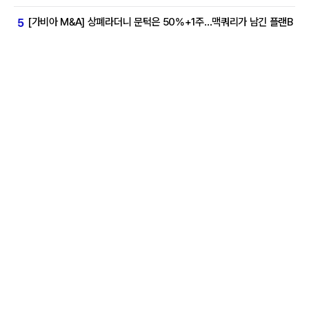
[가비아 M&A] 상폐라더니 문턱은 50%+1주…맥쿼리가 남긴 플랜B
5