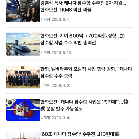
강훈식 특사 캐나다 잠수함 수주전 2차 지원…
한화오션·TKMS 막판 격돌
박재형
|
2026. 6. 1.
한화오션, 기여 600억→700억弗 상향...加
잠수함 사업 수주 막판 총력전
박재형
|
2026. 5. 15.
한화, 앨버타주와 포괄적 사업 협력 강화...'캐나다
잠수함 수주 총력'
나기천
|
2026. 4. 22.
한화오션 "캐나다 잠수함 사업은 '촉진제'"…韓·
獨 분할 발주 가능성도
박재형
|
2026. 3. 4.
‘60조 캐나다 잠수함’ 수주전…HD현대重·