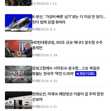
나기천
|
2026. 1. 23.
K-방산, '가성비·빠른 납기'로는 더 이상 안 된다...
현지 협력 모델 찾아라
박재형
|
2026. 8. 3.
HD현대중공업, 60조 규모 캐나다 잠수함 수주
총력전
박재형
|
2026. 5. 28.
장보고함에서 시작된 K-잠수함…스승 독일과
맞붙는 한국의 ‘역전 드라마’
K-방산 디코드
박재형
|
2026. 4. 25.
한화오션, 미래 K-해양방산 이끌어 갈 주력 함정
선보여
박재형
|
2026. 3. 31.