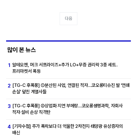
다음
많이 본 뉴스
알테오젠, 머크 서프라이즈+추가 LO+무증 권리락 3종 세트..
1
프리마켓서 폭등
[TG-C 후폭풍] ①분산된 사업, 연결된 적자…코오롱티슈진 발 '연쇄
2
손실' 덮친 계열사들
[TG-C 후폭풍] ②상업화 지연 부메랑…코오롱생명과학, 자회사
3
적자·설비 손상 직격탄
[기자수첩] 주가 폭락보다 더 억울한 2차전지·태양광 유상증자의
4
배신