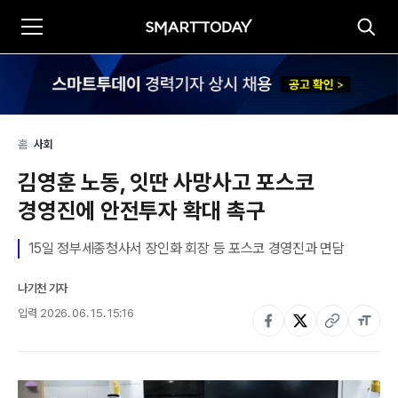
홈
>
사회
김영훈 노동, 잇딴 사망사고 포스코 
경영진에 안전투자 확대 촉구
15일 정부세종청사서 장인화 회장 등 포스코 경영진과 면담 
나기천 기자
입력
2026. 06. 15. 15:16