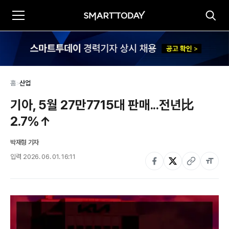
홈
>
산업
기아, 5월 27만7715대 판매...전년比 
2.7%↑
박재형 기자
입력
2026. 06. 01. 16:11