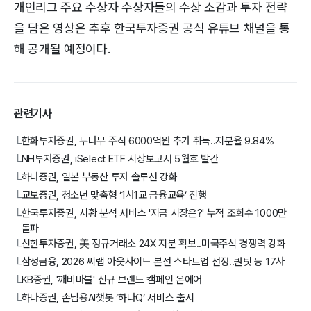
개인리그 주요 수상자 수상자들의 수상 소감과 투자 전략
을 담은 영상은 추후 한국투자증권 공식 유튜브 채널을 통
해 공개될 예정이다.
관련기사
한화투자증권, 두나무 주식 6000억원 추가 취득..지분율 9.84%
└
NH투자증권, iSelect ETF 시장보고서 5월호 발간
└
하나증권, 일본 부동산 투자 솔루션 강화
└
교보증권, 청소년 맞춤형 ‘1사1교 금융교육’ 진행
└
한국투자증권, 시황 분석 서비스 '지금 시장은?' 누적 조회수 1000만
└
돌파
신한투자증권, 美 정규거래소 24X 지분 확보..미국주식 경쟁력 강화
└
삼성금융, 2026 씨랩 아웃사이드 본선 스타트업 선정..퀀팃 등 17사
└
KB증권, '깨비마블' 신규 브랜드 캠페인 온에어
└
하나증권, 손님용AI챗봇 ‘하나Q’ 서비스 출시
└