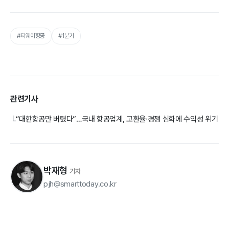
#티웨이항공
#1분기
관련기사
“대한항공만 버텼다”…국내 항공업계, 고환율∙경쟁 심화에 수익성 위기
└
박재형
기자
pjh@smarttoday.co.kr