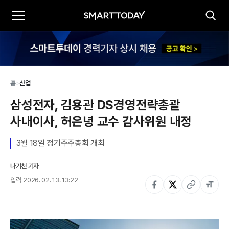
홈
>
산업
삼성전자, 김용관 DS경영전략총괄 
사내이사, 허은녕 교수 감사위원 내정
나기천 기자
입력
2026. 02. 13. 13:22