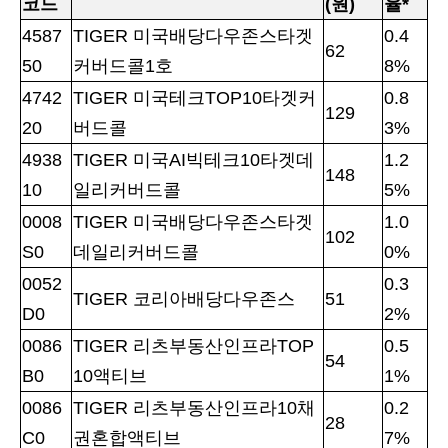
코드
(원)
율*
4587
TIGER 미국배당다우존스타겟
0.4
62
50
커버드콜1호
8%
4742
TIGER 미국테크TOP10타겟커
0.8
129
20
버드콜
3%
4938
TIGER 미국AI빅테크10타겟데
1.2
148
10
일리커버드콜
5%
0008
TIGER 미국배당다우존스타겟
1.0
102
S0
데일리커버드콜
0%
0052
0.3
TIGER 코리아배당다우존스
51
D0
2%
0086
TIGER 리츠부동산인프라TOP
0.5
54
B0
10액티브
1%
0086
TIGER 리츠부동산인프라10채
0.2
28
C0
권혼합액티브
7%