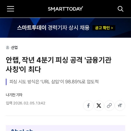
홈
>
산업
안랩, 작년 4분기 피싱 공격 '금융기관 
사칭'이 최다
피싱 시도 방식은 ‘URL 삽입’이 98.89%로 압도적
나기천 기자
입력
2026. 02. 05. 13:42