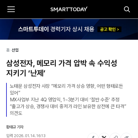
홈
>
산업
삼성전자, 메모리 가격 압박 속 수익성 
지키기 ‘난제’
노태문 삼성전자 사장 “메모리 가격 상승 영향, 어떤 형태로든 
있어”

MX사업부 지난 4Q 영업익, 1~3분기 대비 ‘절반 수준’ 추정

“출고가 상승, 경쟁사 대비 중저가 라인 보유한 삼전에 큰 타격” 
의견도
황태규 기자
입력
2026. 01. 14. 16:13