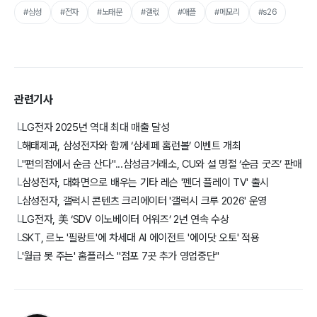
#삼성
#전자
#노태문
#갤럯
#애플
#메모리
#s26
관련기사
LG전자 2025년 역대 최대 매출 달성
└
해태제과, 삼성전자와 함께 ‘삼세페 홈런볼’ 이벤트 개최
└
"편의점에서 순금 산다"...삼성금거래소, CU와 설 명절 ‘순금 굿즈’ 판매
└
삼성전자, 대화면으로 배우는 기타 레슨 '펜더 플레이 TV' 출시
└
삼성전자, 갤럭시 콘텐츠 크리에이터 '갤럭시 크루 2026' 운영
└
LG전자, 美 ‘SDV 이노베이터 어워즈’ 2년 연속 수상
└
SKT, 르노 '필랑트'에 차세대 AI 에이전트 '에이닷 오토' 적용
└
'월급 못 주는' 홈플러스 "점포 7곳 추가 영업중단"
└