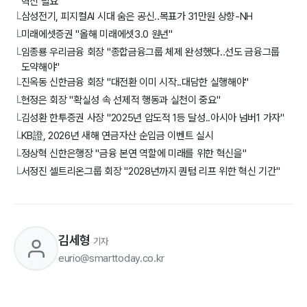
혁신 필요"
삼성전기, 피지컬AI 시대 숨은 공신..목표가 31만원 상향-NH
└
미래에셋증권 "올해 미래에셋3.0 원년"
└
임종룡 우리금융 회장 "종합금융그룹 체제 완성했다..선도 금융그룹
└
도약해야"
진옥동 신한금융 회장 "대전환 이미 시작..대담한 실행해야"
└
현정은 회장 "확실성 속 선제적 행동과 실천이 중요"
└
김성환 한투증권 사장 "2025년 압도적 1등 달성..아시아 넘버1 가자"
└
KB證, 2026년 새해 연금자산 순입금 이벤트 실시
└
정상혁 신한은행장 "금융 본연 역할에 미래를 위한 혁신을"
└
서정진 셀트리온그룹 회장 "2028년까지 퀀텀 리프 위한 혁신 기간"
└
김세형
기자
eurio@smarttoday.co.kr