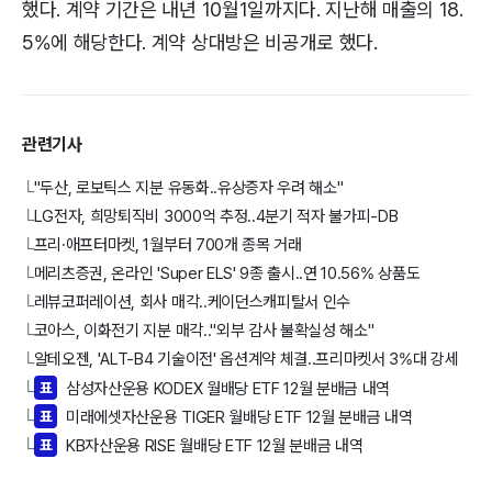
했다. 계약 기간은 내년 10월1일까지다. 지난해 매출의 18.
5%에 해당한다. 계약 상대방은 비공개로 했다.
관련기사
"두산, 로보틱스 지분 유동화..유상증자 우려 해소"
└
LG전자, 희망퇴직비 3000억 추정..4분기 적자 불가피-DB
└
프리·애프터마켓, 1월부터 700개 종목 거래
└
메리츠증권, 온라인 'Super ELS' 9종 출시..연 10.56% 상품도
└
레뷰코퍼레이션, 회사 매각..케이던스캐피탈서 인수
└
코아스, 이화전기 지분 매각.."외부 감사 불확실성 해소"
└
알테오젠, 'ALT-B4 기술이전' 옵션계약 체결..프리마켓서 3%대 강세
└
표
삼성자산운용 KODEX 월배당 ETF 12월 분배금 내역
└
표
미래에셋자산운용 TIGER 월배당 ETF 12월 분배금 내역
└
표
KB자산운용 RISE 월배당 ETF 12월 분배금 내역
└