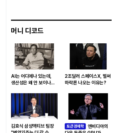
머니 디코드
AI는 어디에나 있는데,
2조달러 스페이스X, 벌써
생산성은 왜 안 보이나…
하락론 나오는 이유는?
빅테크 투자 흔드는
‘솔로우 패러독스’
김효식 삼성액티브 팀장
엔비디아의
토큰경제학
"변압기주는 더 갈 수
다음 돈줄은 GPU가