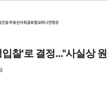
업
건설·부동산
사회
글로벌
오피니언
영상
쟁입찰'로 결정…"사실상 원
결