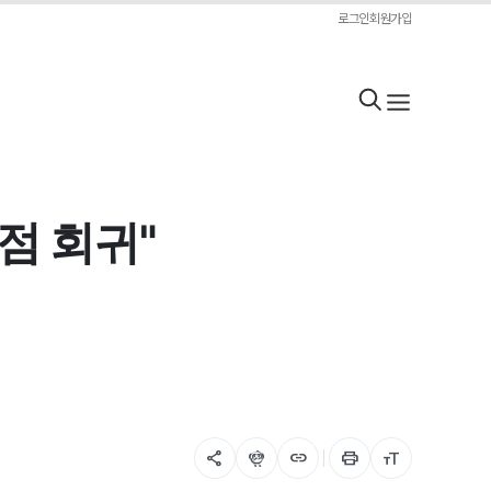
로그인
회원가입
점 회귀"
share
flutter_dash
link
print
format_size