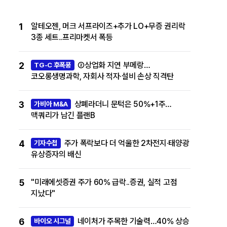
1
알테오젠, 머크 서프라이즈+추가 LO+무증 권리락
3종 세트..프리마켓서 폭등
2
②상업화 지연 부메랑…
TG-C 후폭풍
코오롱생명과학, 자회사 적자·설비 손상 직격탄
3
상폐라더니 문턱은 50%+1주…
가비아 M&A
맥쿼리가 남긴 플랜B
4
주가 폭락보다 더 억울한 2차전지·태양광
기자수첩
유상증자의 배신
5
"미래에셋증권 주가 60% 급락..증권, 실적 고점
지났다"
6
네이처가 주목한 기술력…40% 상승
바이오 시그널