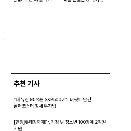
있나…답은 EPS
아니라 메모리다
성장률에 있다"
추천 기사
“내 유산 90%는 S&P500에”.. 버핏이 남긴
롤러코스터 장세 투자법
[현장]롯데장학재단, 가정 밖 청소년 100명에 2억원
지원