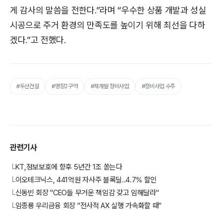
게 감사의 말씀을 전한다.”라며 “우수한 상품 개발과 성실
시공으로 주거 환경의 만족도를 높이기 위해 최선을 다하
겠다.”고 전했다.
#두산건설
#명장2구역
#재개발 정비사업
#정비사업 수주
관련기사
KT,정보보호에 향후 5년간 1조 쏟는다
└
이오테크닉스, 441억원 자사주 블록딜..4.7% 할인
└
신동빈 회장 "CEO들 무거운 책임감 갖고 임해달라"
└
임종룡 우리금융 회장 "전사적 AX 실행 가속화할 때"
└