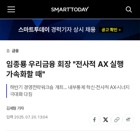
홈
>
금융
임종룡 우리금융 회장 "전사적 AX 실행 
가속화할 때"
하반기 경영전략워크숍 개최... 내부통제 혁신·전사적 AX·시너지 
극대화 다짐
김세형 기자
입력
2025. 07. 20. 13:04