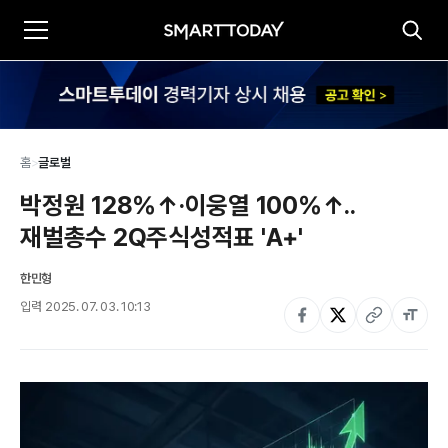
홈
>
글로벌
박정원 128%↑·이웅열 100%↑..
재벌총수 2Q주식성적표 'A+'
한민형
입력
2025. 07. 03. 10:13