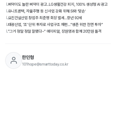
삐약이도 놀란 삐약이 광고..LG생활건강 피지, 100% 생성형 AI 광고
└
유니트론텍, 자율주행 등 신사업 강화 위해 SI와 ‘맞손’
└
요진건설산업 창업주 최준명 회장 별세…향년 92세
└
태광산업, '조' 단위 투자로 사업구조 재편…“생존 위한 전면 투자”
└
"그거 정말 정말 잘됐다~" 에이피알, 장원영과 함께 20만원 돌격
└
한민형
101hope@smarttoday.co.kr