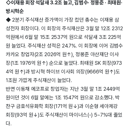
◇이재용 회장 석달새 3.2조 늘고, 김범수· 정몽준 · 최태원·
방시혁순
◆ 2분기 주식재산 증가액이 가장 컸던 총수는 이재용 삼
성전자 회장이다. 이 회장의 주식재산은 3월 말 12조 2312
억원에서 6월 말 15조 2537억 원으로 석달새 3조 225억
원 늘었다. 주식재산 성적은 24.7%. 이 회장에 이어 김범수
카카오 창업자(2조 2026억 원↑), 정몽준 아산재단 이사
장(1조 1976억 원↑) 순으로 높았다. 최태원 SK 회장(973
4억 원↑)과 방시혁 하이브 이사회 의장(9666억 원↑)도
1조원 가깝게 주식재산이 늘었다.
반면 이동채 에코프로 창업자는 지난 3월 말 1조 2449억
원이던 것이 6월 말에는 1조 1547억 원으로 감소했다. 박
찬구 금호석유화학 회장(171억 원↓)과 이순형 세아제강
회장(93억 원↓)도 주식재산이 마이너스(-) 5~7%대 줄었
다.