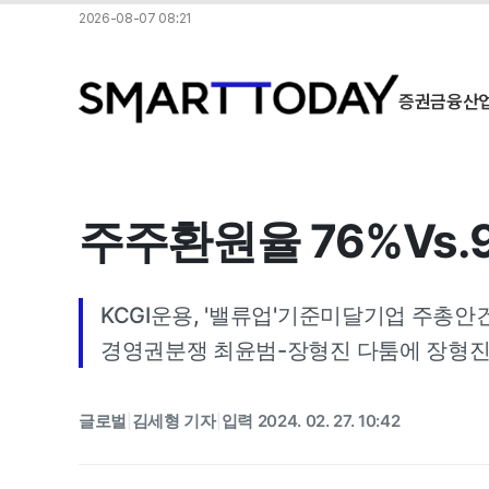
2026-08-07 08:21
증권
금융
산
주주환원율 76%Vs.9
KCGI운용, '밸류업'기준미달기업 주총안
경영권분쟁 최윤범-장형진 다툼에 장형진 
글로벌
김세형 기자
입력 2024. 02. 27. 10:42
|
|