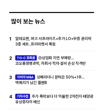
많이 보는 뉴스
1
알테오젠, 머크 서프라이즈+추가 LO+무증 권리락
3종 세트..프리마켓서 폭등
2
②상업화 지연 부메랑…
TG-C 후폭풍
코오롱생명과학, 자회사 적자·설비 손상 직격탄
3
상폐라더니 문턱은 50%+1주…
가비아 M&A
맥쿼리가 남긴 플랜B
4
주가 폭락보다 더 억울한 2차전지·태양광
기자수첩
유상증자의 배신