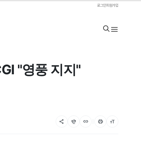
로그인
회원가입
GI "영풍 지지"
share
flutter_dash
link
print
format_size