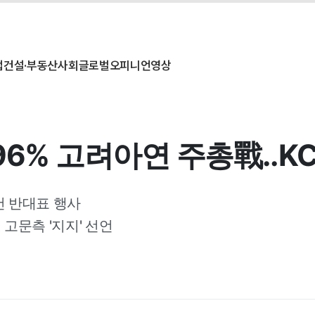
업
건설·부동산
사회
글로벌
오피니언
영상
6% 고려아연 주총戰..KC
건 반대표 행사
고문측 '지지' 선언