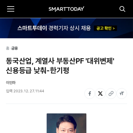
홈
>
금융
동국산업, 계열사 부동산PF '대위변제' 
신용등급 낮춰-한기평
이민하
입력
2023. 12. 27. 11:44