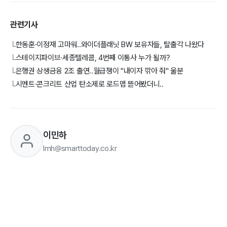
관련기사
한동훈·이정재 고마워..와이더플래닛 BW 보유자들, 탈출각 나왔다
└
스테이지파이브·세종텔레콤, 4번째 이통사 누가 될까?
└
은행권 상생금융 2조 출연..월급쟁이 "내이자 깎아 줘" 울분
└
시멘트·콘크리트 산업 탄소제로 로드맵 뜯어봤더니..
└
이민하
lmh@smarttoday.co.kr