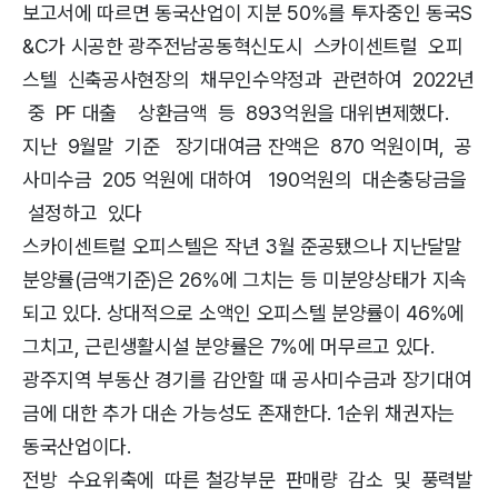
보고서에 따르면 동국산업이 지분 50%를 투자중인 동국S
&C가 시공한 광주전남공동혁신도시 스카이센트럴 오피
스텔 신축공사현장의 채무인수약정과 관련하여 2022년
중 PF 대출 상환금액 등 893억원을 대위변제했다.
지난 9월말 기준 장기대여금 잔액은 870 억원이며, 공
사미수금 205 억원에 대하여 190억원의 대손충당금을
설정하고 있다
스카이센트럴 오피스텔은 작년 3월 준공됐으나 지난달말
분양률(금액기준)은 26%에 그치는 등 미분양상태가 지속
되고 있다. 상대적으로 소액인 오피스텔 분양률이 46%에
그치고, 근린생활시설 분양률은 7%에 머무르고 있다.
광주지역 부동산 경기를 감안할 때 공사미수금과 장기대여
금에 대한 추가 대손 가능성도 존재한다. 1순위 채권자는
동국산업이다.
전방 수요위축에 따른 철강부문 판매량 감소 및 풍력발