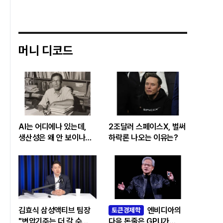
머니 디코드
AI는 어디에나 있는데,
2조달러 스페이스X, 벌써
생산성은 왜 안 보이나…
하락론 나오는 이유는?
빅테크 투자 흔드는
‘솔로우 패러독스’
김효식 삼성액티브 팀장
엔비디아의
토큰경제학
"변압기주는 더 갈 수
다음 돈줄은 GPU가