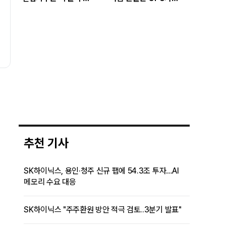
있나…답은 EPS
아니라 메모리다
성장률에 있다"
추천 기사
SK하이닉스, 용인·청주 신규 팹에 54.3조 투자…AI
메모리 수요 대응
SK하이닉스 "주주환원 방안 적극 검토..3분기 발표"