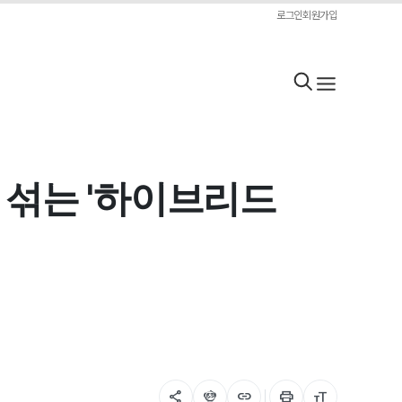
로그인
회원가입
 섞는 '하이브리드
share
flutter_dash
link
print
format_size