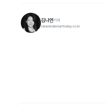
김나연
기자
steamin@smarttoday.co.kr