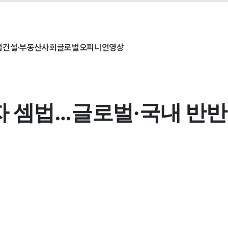
업
건설·부동산
사회
글로벌
오피니언
영상
자 셈법…글로벌·국내 반반