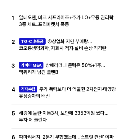
1
알테오젠, 머크 서프라이즈+추가 LO+무증 권리락
3종 세트..프리마켓서 폭등
2
②상업화 지연 부메랑…
TG-C 후폭풍
코오롱생명과학, 자회사 적자·설비 손상 직격탄
3
상폐라더니 문턱은 50%+1주…
가비아 M&A
맥쿼리가 남긴 플랜B
4
주가 폭락보다 더 억울한 2차전지·태양광
기자수첩
유상증자의 배신
5
해킹에 놀란 이통3사, 보안에 3353억원 썼다…
투자 더 늘린다
6
파마리서치, 2분기 부합했는데...'스트릿 컨센' 여파