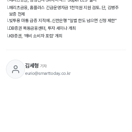
메리츠증권, 삼성전자·SK하이닉스 'Super ELS' 출시
└
메리츠금융, 홈플러스 긴급운영자금 1천억원 지원 검토..단, 김병주
└
보증 전제
빚투용 마통 급증 지적에..신한은행 "일별 한도 넘으면 신청 제한"
└
DB증권 목동금융센터, 투자 세미나 개최
└
KB증권, ‘깨비 소비자 포럼’ 개최
└
김세형
기자
eurio@smarttoday.co.kr