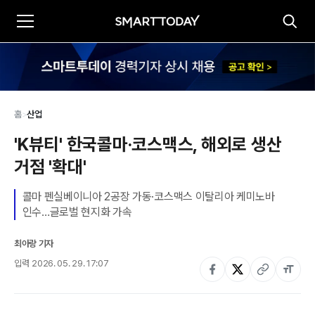
홈
>
산업
'K뷰티' 한국콜마·코스맥스, 해외로 생산 
거점 '확대'
콜마 펜실베이니아 2공장 가동·코스맥스 이탈리아 케미노바 
인수…글로벌 현지화 가속
최아랑 기자
입력
2026. 05. 29. 17:07