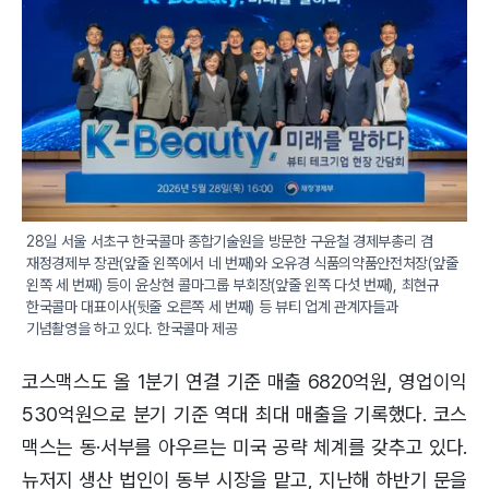
28일 서울 서초구 한국콜마 종합기술원을 방문한 구윤철 경제부총리 겸 
재정경제부 장관(앞줄 왼쪽에서 네 번째)와 오유경 식품의약품안전처장(앞줄 
왼쪽 세 번째) 등이 윤상현 콜마그룹 부회장(앞줄 왼쪽 다섯 번째), 최현규 
한국콜마 대표이사(뒷줄 오른쪽 세 번째) 등 뷰티 업계 관계자들과 
기념촬영을 하고 있다. 한국콜마 제공
코스맥스도 올 1분기 연결 기준 매출 6820억원, 영업이익
530억원으로 분기 기준 역대 최대 매출을 기록했다. 코스
맥스는 동·서부를 아우르는 미국 공략 체계를 갖추고 있다.
뉴저지 생산 법인이 동부 시장을 맡고, 지난해 하반기 문을