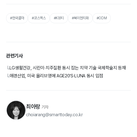
#한국콜마
#코스맥스
#K뷰티
#북미현지화
#ODM
관련기사
LG생활건강, 시린이·치주질환 동시 잡는 치약 기술 국제학술지 등재
└
애경산업, 미국 올리브영에 AGE20’S·LUNA 동시 입점
└
최아랑
기자
choiarang@smarttoday.co.kr