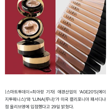
|스마트투데이=최아랑 기자| 애경산업의 ‘AGE20’S(에이
지투웨니스)’와 ’LUNA(루나)’가 미국 캘리포니아 패서디나
점 올리브영에 입점했다고 29일 밝혔다.