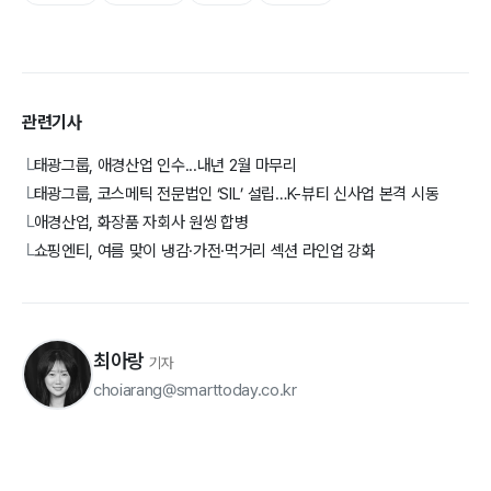
관련기사
태광그룹, 애경산업 인수...내년 2월 마무리
└
태광그룹, 코스메틱 전문법인 ‘SIL’ 설립…K-뷰티 신사업 본격 시동
└
애경산업, 화장품 자회사 원씽 합병
└
쇼핑엔티, 여름 맞이 냉감·가전·먹거리 섹션 라인업 강화
└
최아랑
기자
choiarang@smarttoday.co.kr