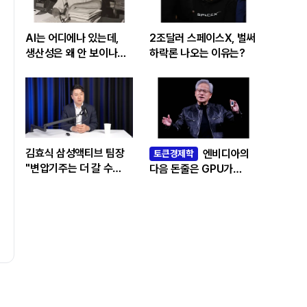
AI는 어디에나 있는데,
2조달러 스페이스X, 벌써
생산성은 왜 안 보이나…
하락론 나오는 이유는?
빅테크 투자 흔드는
‘솔로우 패러독스’
김효식 삼성액티브 팀장
엔비디아의
토큰경제학
"변압기주는 더 갈 수
다음 돈줄은 GPU가
있나…답은 EPS
아니라 메모리다
성장률에 있다"