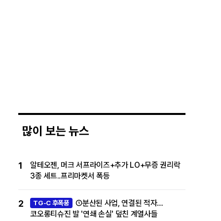
많이 보는 뉴스
1
알테오젠, 머크 서프라이즈+추가 LO+무증 권리락
3종 세트..프리마켓서 폭등
2
①분산된 사업, 연결된 적자…
TG-C 후폭풍
코오롱티슈진 발 '연쇄 손실' 덮친 계열사들