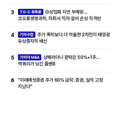
3
②상업화 지연 부메랑…
TG-C 후폭풍
코오롱생명과학, 자회사 적자·설비 손상 직격탄
4
주가 폭락보다 더 억울한 2차전지·태양광
기자수첩
유상증자의 배신
5
상폐라더니 문턱은 50%+1주…
가비아 M&A
맥쿼리가 남긴 플랜B
6
"미래에셋증권 주가 60% 급락..증권, 실적 고점
지났다"