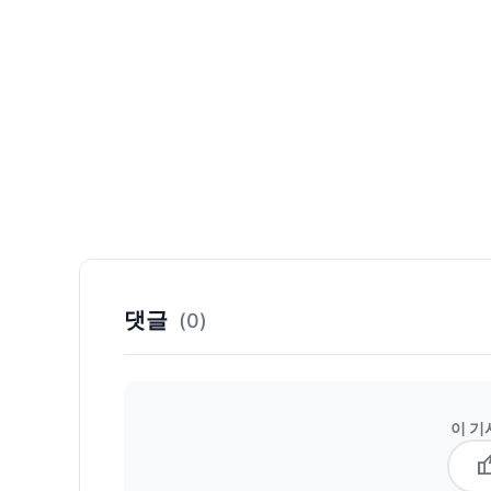
댓글
(0)
이 기
thum