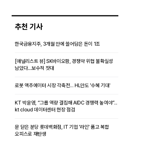
추천 기사
한국금융지주, 3개월 만에 쓸어담은 돈이 1조
[애널리스트 뷰] SK바이오팜, 경쟁약 위협 불확실성
남았다…보수적 잣대
로봇 액추에이터 시장 각축전... HL만도 '수혜 기대'
KT 박윤영, “그룹 역량 결집해 AIDC 경쟁력 높여야”...
kt cloud 데이터센터 현장 점검
문 닫은 분당 롯데백화점, IT 기업 '라인' 품고 복합
오피스로 재탄생