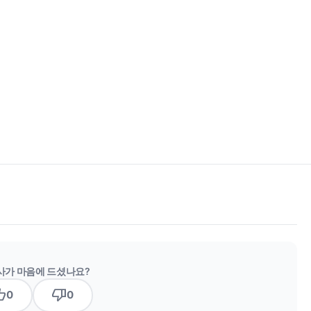
사가 마음에 드셨나요?
b_up
thumb_down
0
0