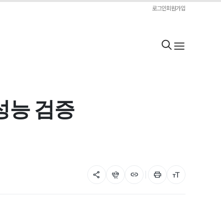
로그인
회원가입
성능 검증
share
flutter_dash
link
print
format_size