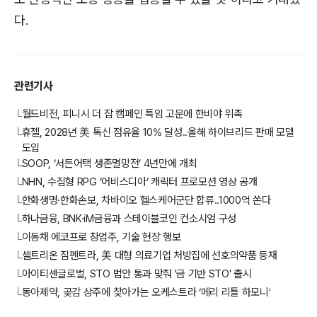
다.
관련기사
월드비전, 피니시 더 잡 캠페인 특임 고문에 한비야 위촉
└
휴젤, 2028년 美 톡신 점유율 10% 달성..올해 하이브리드 판매 모델
└
도입
SOOP, ‘서든어택 생존멸망전’ 4년만에 개최
└
NHN, 수집형 RPG ‘어비스디아’ 캐릭터 프로모션 영상 공개
└
한화생명·한화손보, 차바이오 헬스케어군단 합류..1000억 쏜다
└
하나금융, BNK·iM금융과 스테이블코인 컨소시엄 구성
└
이동채 에코프로 창업주, 기술 현장 행보
└
셀트리온 짐펜트라, 美 대형 의료기업 처방집에 선호의약품 등재
└
아이티센글로벌, STO 법안 통과 맞춰 '금 기반 STO' 출시
└
동아제약, 곶감 상주에 찾아가는 오케스트라 ‘메리 리틀 하모니’
└