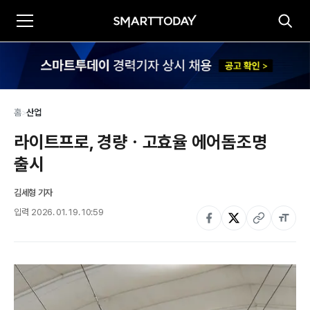
홈
>
산업
라이트프로, 경량ㆍ고효율 에어돔조명 
출시
김세형 기자
입력
2026. 01. 19. 10:59