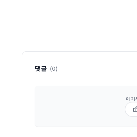
댓글
(0)
이 기
thum