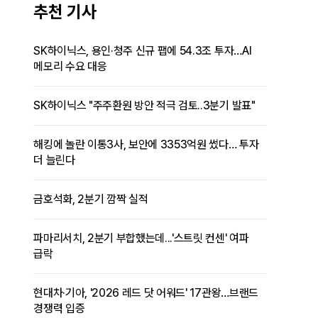
추천 기사
SK하이닉스, 용인·청주 신규 팹에 54.3조 투자…AI
메모리 수요 대응
SK하이닉스 "주주환원 방안 적극 검토..3분기 발표"
해킹에 놀란 이통3사, 보안에 3353억원 썼다… 투자
더 늘린다
금호석화, 2분기 깜짝 실적
파마리서치, 2분기 부합했는데...'스트릿 컨센' 여파
급락
현대차·기아, '2026 레드 닷 어워드' 17관왕…브랜드
경쟁력 입증