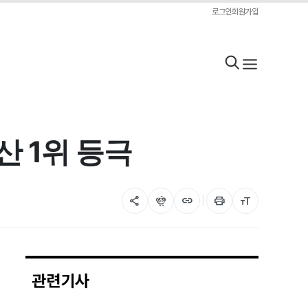
로그인
회원가입
산 1위 등극
share
flutter_dash
link
print
format_size
관련기사