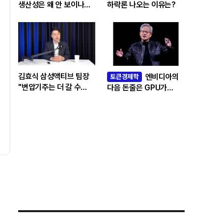
생산성은 왜 안 보이나…
하락론 나오는 이유는?
빅테크 투자 흔드는
‘솔로우 패러독스’
김효식 삼성액티브 팀장
엔비디아의
토큰경제학
"변압기주는 더 갈 수
다음 돈줄은 GPU가
있나…답은 EPS
아니라 메모리다
성장률에 있다"