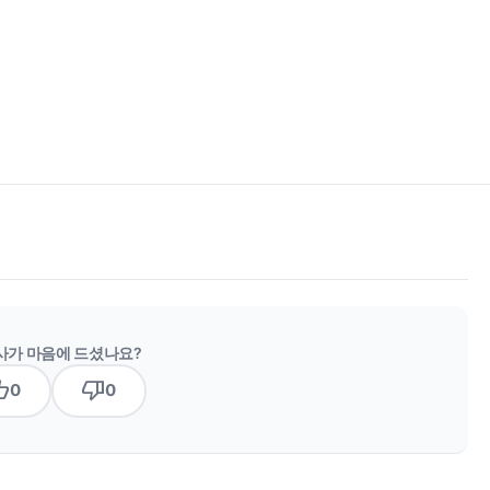
사가 마음에 드셨나요?
b_up
thumb_down
0
0