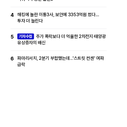
4
해킹에 놀란 이통3사, 보안에 3353억원 썼다…
투자 더 늘린다
5
주가 폭락보다 더 억울한 2차전지·태양광
기자수첩
유상증자의 배신
6
파마리서치, 2분기 부합했는데...'스트릿 컨센' 여파
급락