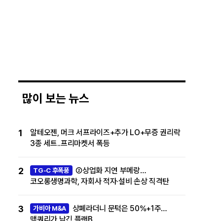
많이 보는 뉴스
1
알테오젠, 머크 서프라이즈+추가 LO+무증 권리락
3종 세트..프리마켓서 폭등
2
②상업화 지연 부메랑…
TG-C 후폭풍
코오롱생명과학, 자회사 적자·설비 손상 직격탄
3
상폐라더니 문턱은 50%+1주…
가비아 M&A
맥쿼리가 남긴 플랜B