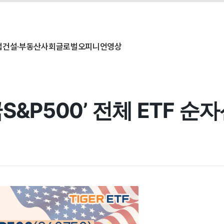
업
건설·부동산
사회
글로벌
오피니언
영상
S&P500’ 전체 ETF 순자