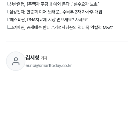
신한은행, 1주택자 주담대 예외 둔다..`실수요자 보호`
└
삼성전자, 한종희 이어 노태문...수뇌부 2차 자사주 매입
└
'에스티팜, RNA치료제 시장 믿으세요? 사세요!'
└
고려아연, 공개매수 반대.."기업사냥꾼의 적대적 약탈적 M&A"
└
김세형
기자
eurio@smarttoday.co.kr