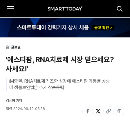
홈
>
글로벌
'에스티팜, RNA치료제 시장 믿으세요? 
사세요!'
iM증권, RNA치료제 견조한 성장에 에스티팜 가동률 상승

미 생물보안법은 추가 상승동력
김세형 기자
입력
2024. 09. 12. 08:38