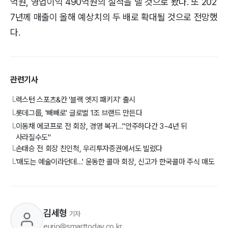
억원, 영업이익 490억원의 실적을 낼 것으로 봤다. 또 202
7년께 매출이 올해 예상치의 두 배로 확대될 것으로 전망했
다.
관련기사
렉스턴 스포츠&칸 '블랙 엣지 패키지' 출시
└
롯데그룹, '빼빼로' 글로벌 1조 브랜드 만든다
└
이동채 에코프로 전 회장, 경영 복귀..."안주하다간 3~4년 뒤
└
사라질수도"
손태승 전 회장 친인척, 우리투자증권에서도 빌렸다
└
'매도는 예술이라던데...' 윤동한 콜마 회장, 신고가 한국콜마 주식 매도
└
김세형
기자
eurio@smarttoday.co.kr