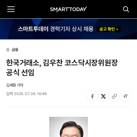
홈
>
금융
한국거래소, 김우찬 코스닥시장위원장 
공식 선임
김세형 기자
입력
2026. 07. 06. 16:48