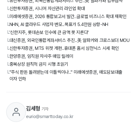
유진투자증권, 외국인통합계좌서비스 추진..美 알파카와 업무협약
└
신한투자증권, 시니어 자산관리 라인업 확대
└
미래에셋증권, 2026 통합보고서 발간..글로벌 비즈니스 확대 재확인
└
NHN, AI 클라우드 사업자 변모..목표가 5.4만원 상향-NH
└
'신한지주, 롯데손보 인수에 큰 금액 못 지른다'
└
대신증권, 외국인통합계좌서비스 추진..美 알파카와 크로스보더 MOU
└
신한투자증권, MTS 위젯 개편..휴대폰 홈서 삼전닉스 시세 확인
└
한양증권, 임직원 자사주 매입 릴레이
└
중복상장 원칙적 금지 시행 초읽기
└
"주식 판돈 돌려받는데 이틀씩이나.." 미래에셋증권, 매도담보대출
└
이자 인하
김세형
기자
eurio@smarttoday.co.kr