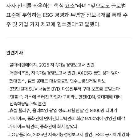
자자 신뢰를 좌우하는 핵심 요소”라며 “앞으로도 글로벌
표준에 부합하는 ESG 경영과 투명한 정보공개를 통해 주
주 및 기업 가치 제고에 힘쓰겠다”고 말했다.
관련기사
콜마비앤에이치, 2025 지속가능경영보고서 발간
└
더존비즈온, 지속가능경영보고서 발간..AX·ESG 통합 성과 담아
└
현대힘스, 캠코 공매로 대상중공업 인수...생산거점 확보
└
3천만원대 SUV 내놓은 BYD, 다음달부터 구매 보조금 못받는다
└
'맨홀 속 가스에 쓰러진 작업자 구하라'...한전KDN, 중대재해 대비
└
신속대응팀 모의훈련
휴젤 웰라쥬, 올리브영 팝업 성료..6월 한달 간 8000명 다녀가
└
위메이드, 중화권에 넘어간다...박관호 회장 9200억에 경영권 매각
└
위메이드 박관호, 중화권에 회사 팔았다
└
LG유플러스, 2025년 지속가능경영보고서 발간…ESG 공시체계 강화
└