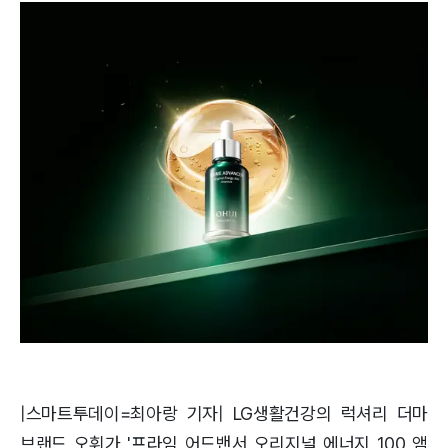
|스마트투데이=최아랑 기자| LG생활건강의 럭셔리 더마
브랜드 오휘가 '프라임 어드밴서 오리지널 에너지 100 앰