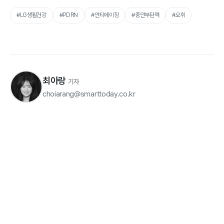
#LG생활건강
#PDRN
#안티에이징
#중안부탄력
#오휘
최아랑
기자
choiarang@smarttoday.co.kr