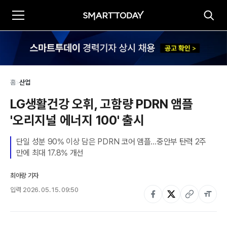
홈
>
산업
LG생활건강 오휘, 고함량 PDRN 앰플 
'오리지널 에너지 100' 출시
단일 성분 90% 이상 담은 PDRN 코어 앰플…중안부 탄력 2주 
만에 최대 17.8% 개선
최아랑 기자
입력
2026. 05. 15. 09:50