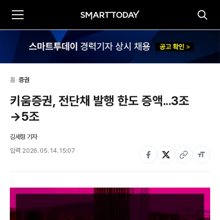
홈
>
증권
키움증권, 전단채 발행 한도 증액...3조
→5조
김세형 기자
입력
2026. 05. 14. 15:07