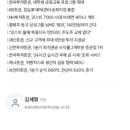
한국투자증권, 대학생 금융교육 프로그램 확대
└
KB증권, 잠실롯데PB센터·송파지점 통합
└
NH투자증권, 코스피 7000 시대 비대면 세미나 개최
└
황제주 등극 삼성그룹 넘버2 '셈코', 140만원까지 간다
└
"코스피 올해 목표지수 1만500, 주도주 교체 없다"
└
대신증권, 신규 고객에 최대 6만원 투자 지원금
└
신한투자증권, 1분기 퇴직연금 수익률 2개부문 증권업 1위
└
한국투자증권, ‘24시간 실시간 국제 금 시세’ 조회 서비스
└
하나증권, 위벤처스와 생산적 금융 협력 MOU
└
유안타증권, 1분기 순익 680억..전년비 643% 증가
└
김세형
기자
eurio@smarttoday.co.kr