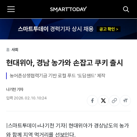
홈
>
사회
현대위아, 경남 농가와 손잡고 쿠키 출시
농어촌상생협력기금 기반 로컬 푸드 ‘도담샌드’ 제작
나기천 기자
입력
2026. 02. 10. 10:24
|스마트투데이=나기천 기자| 현대위아가 경상남도의 농가
와 함께 지역 먹거리를 선보인다.