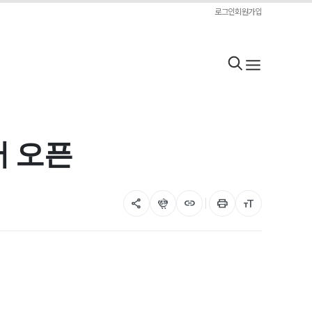
로그인
회원가입
어 오픈
share
flutter_dash
link
print
format_size