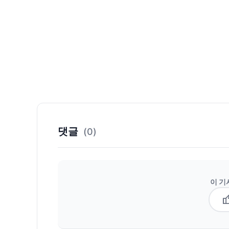
댓글
(0)
이 기
thum