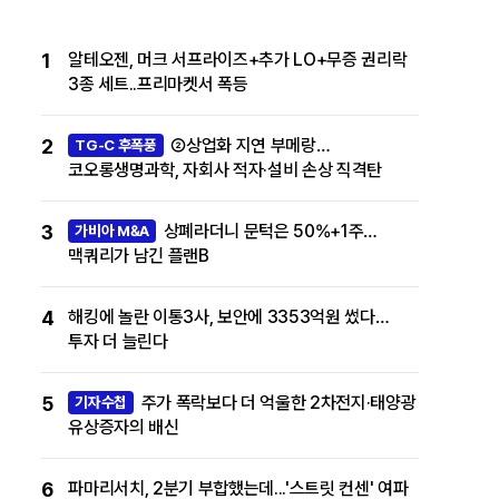
1
알테오젠, 머크 서프라이즈+추가 LO+무증 권리락
3종 세트..프리마켓서 폭등
2
②상업화 지연 부메랑…
TG-C 후폭풍
코오롱생명과학, 자회사 적자·설비 손상 직격탄
3
상폐라더니 문턱은 50%+1주…
가비아 M&A
맥쿼리가 남긴 플랜B
4
해킹에 놀란 이통3사, 보안에 3353억원 썼다…
투자 더 늘린다
5
주가 폭락보다 더 억울한 2차전지·태양광
기자수첩
유상증자의 배신
6
파마리서치, 2분기 부합했는데...'스트릿 컨센' 여파