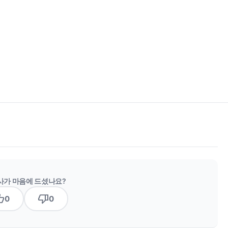
사가 마음에 드셨나요?
b_up
thumb_down
0
0