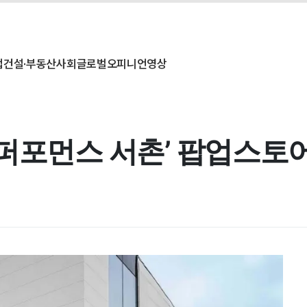
업
건설·부동산
사회
글로벌
오피니언
영상
 퍼포먼스 서촌’ 팝업스토