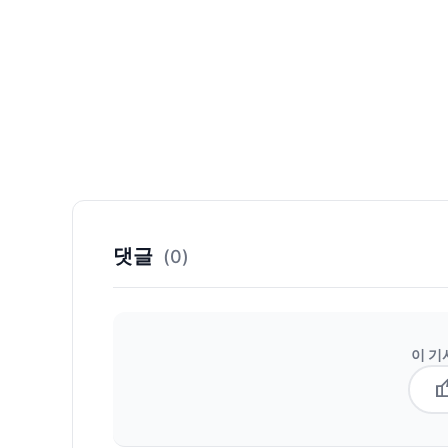
댓글
(0)
이 기
thum