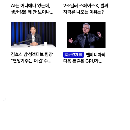
AI는 어디에나 있는데,
2조달러 스페이스X, 벌써
생산성은 왜 안 보이나…
하락론 나오는 이유는?
빅테크 투자 흔드는
‘솔로우 패러독스’
김효식 삼성액티브 팀장
엔비디아의
토큰경제학
"변압기주는 더 갈 수
다음 돈줄은 GPU가
있나…답은 EPS
아니라 메모리다
성장률에 있다"