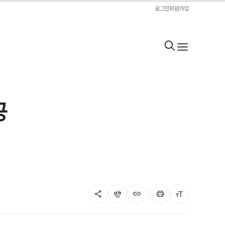
로그인
회원가입
공
share
flutter_dash
link
print
format_size