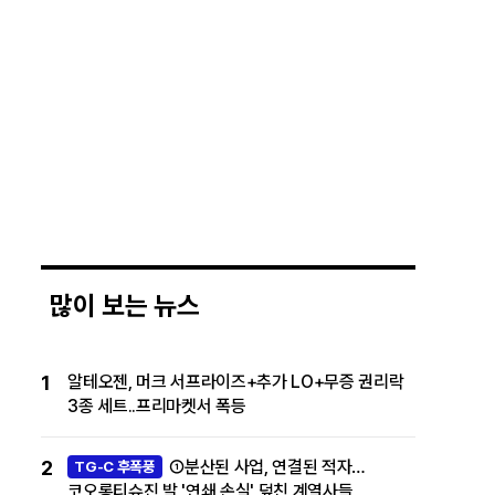
많이 보는 뉴스
1
알테오젠, 머크 서프라이즈+추가 LO+무증 권리락
3종 세트..프리마켓서 폭등
2
①분산된 사업, 연결된 적자…
TG-C 후폭풍
코오롱티슈진 발 '연쇄 손실' 덮친 계열사들