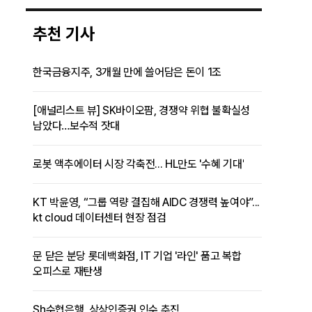
추천 기사
한국금융지주, 3개월 만에 쓸어담은 돈이 1조
[애널리스트 뷰] SK바이오팜, 경쟁약 위협 불확실성
남았다…보수적 잣대
로봇 액추에이터 시장 각축전... HL만도 '수혜 기대'
KT 박윤영, “그룹 역량 결집해 AIDC 경쟁력 높여야”...
kt cloud 데이터센터 현장 점검
문 닫은 분당 롯데백화점, IT 기업 '라인' 품고 복합
오피스로 재탄생
Sh수협은행, 상상인증권 인수 추진