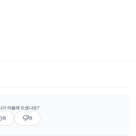
사가 마음에 드셨나요?
b_up
thumb_down
0
0