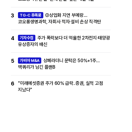
3
②상업화 지연 부메랑…
TG-C 후폭풍
코오롱생명과학, 자회사 적자·설비 손상 직격탄
4
주가 폭락보다 더 억울한 2차전지·태양광
기자수첩
유상증자의 배신
5
상폐라더니 문턱은 50%+1주…
가비아 M&A
맥쿼리가 남긴 플랜B
6
"미래에셋증권 주가 60% 급락..증권, 실적 고점
지났다"