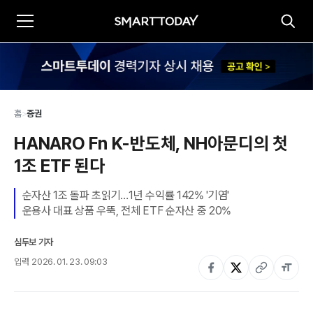
홈
>
증권
HANARO Fn K-반도체, NH아문디의 첫 
1조 ETF 된다
순자산 1조 돌파 초읽기…1년 수익률 142% '기염'

운용사 대표 상품 우뚝, 전체 ETF 순자산 중 20%
심두보 기자
입력
2026. 01. 23. 09:03