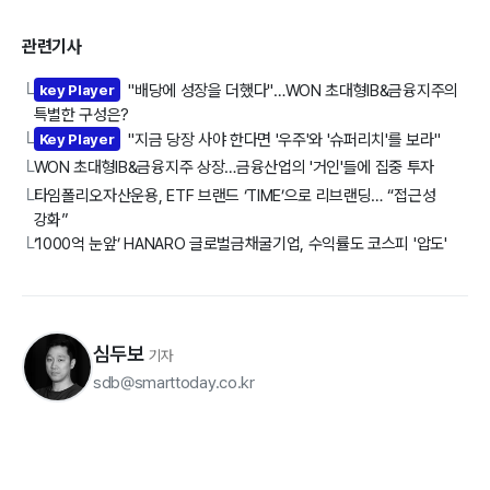
관련기사
key Player
"배당에 성장을 더했다"…WON 초대형IB&금융지주의
└
특별한 구성은?
Key Player
"지금 당장 사야 한다면 '우주'와 '슈퍼리치'를 보라"
└
WON 초대형IB&금융지주 상장…금융산업의 '거인'들에 집중 투자
└
타임폴리오자산운용, ETF 브랜드 ‘TIME’으로 리브랜딩… “접근성
└
강화”
‘1000억 눈앞’ HANARO 글로벌금채굴기업, 수익률도 코스피 '압도'
└
심두보
기자
sdb@smarttoday.co.kr