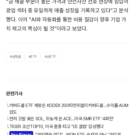
“금 채굴 부문이 높은 가격과 안전자산 선호 현상에 힘입어
광업 섹터 중 유일하게 매출 성장을 기록하고 있다”고 분석
했다. 이어 “AI와 자동화를 통한 비용 절감이 향후 기업 가
치 제고의 핵심이 될 것”이라고 보았다.
#금채굴
#ETF
#금ETF
관련기사
커버드콜 ETF 제왕은 KODEX 200타겟위클리커버드콜…수익률·AUM
└
압도
먼저 깃발 꽂은 SOL, 뒤늦게 온 ACE…미국 SMR ETF ‘4파전’
└
TIGER 조선TOP10, 미국 훈풍 타고 '1조 클럽' 입성했다
└
Key Player
"카피캣은 없다"…WON ETF, 숫자가 아닌 '가치'로