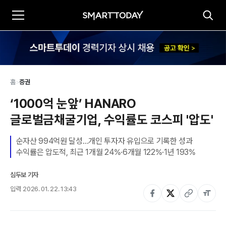
홈
>
증권
‘1000억 눈앞’ HANARO 
글로벌금채굴기업, 수익률도 코스피 '압도'
순자산 994억원 달성…개인 투자자 유입으로 기록한 성과

수익률은 압도적, 최근 1개월 24%·6개월 122%·1년 193%
심두보 기자
입력
2026. 01. 22. 13:43