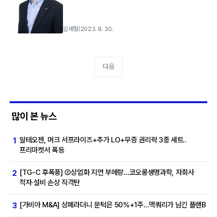
김세형
|
2023. 8. 30.
다음
많이 본 뉴스
알테오젠, 머크 서프라이즈+추가 LO+무증 권리락 3종 세트..
1
프리마켓서 폭등
[TG-C 후폭풍] ②상업화 지연 부메랑…코오롱생명과학, 자회사
2
적자·설비 손상 직격탄
[가비아 M&A] 상폐라더니 문턱은 50%+1주…맥쿼리가 남긴 플랜B
3