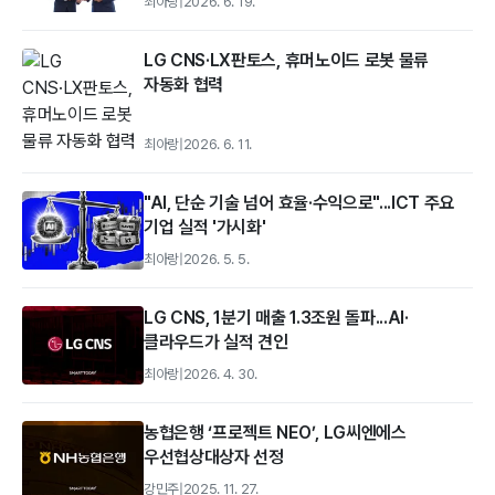
최아랑
|
2026. 6. 19.
LG CNS·LX판토스, 휴머노이드 로봇 물류
자동화 협력
최아랑
|
2026. 6. 11.
"AI, 단순 기술 넘어 효율·수익으로"...ICT 주요
기업 실적 '가시화'
최아랑
|
2026. 5. 5.
LG CNS, 1분기 매출 1.3조원 돌파...AI·
클라우드가 실적 견인
최아랑
|
2026. 4. 30.
농협은행 ‘프로젝트 NEO’, LG씨엔에스
우선협상대상자 선정
강민주
|
2025. 11. 27.