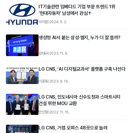
IT기술관련 임베디드 기업 부문 트렌드 1위
'현대자동차' 남성에서 관심↑
박지환
|
2024. 5. 2.
생성형 AI서 붙는 삼성·엘지, 누가 더 잘 쓸까?
양대규
|
2023. 11. 9.
LG CNS, ‘AI 디지털교과서’ 플랫폼 구축 나선다
이준동
|
2023. 8. 16.
LG CNS, 인도네시아 신수도청과 스마트시티
건설 위한 MOU 교환
한민형
|
2022. 11. 15.
LG CNS, 거점 오피스 48곳으로 늘려