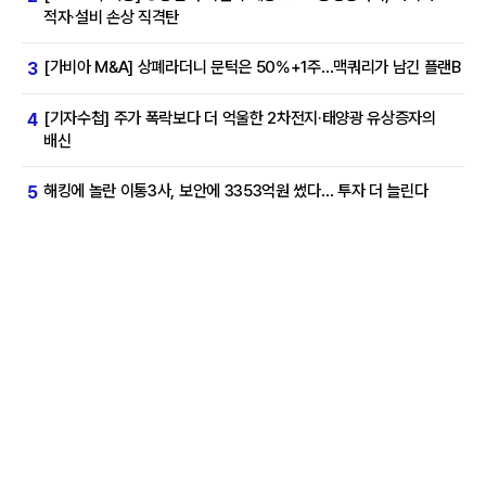
적자·설비 손상 직격탄
[가비아 M&A] 상폐라더니 문턱은 50%+1주…맥쿼리가 남긴 플랜B
3
[기자수첩] 주가 폭락보다 더 억울한 2차전지·태양광 유상증자의
4
배신
해킹에 놀란 이통3사, 보안에 3353억원 썼다… 투자 더 늘린다
5