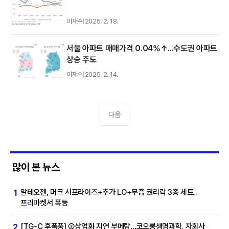
이재수
|
2025. 2. 18.
서울 아파트 매매가격 0.04%↑...수도권 아파트
상승 주도
이재수
|
2025. 2. 14.
다음
많이 본 뉴스
알테오젠, 머크 서프라이즈+추가 LO+무증 권리락 3종 세트..
1
프리마켓서 폭등
[TG-C 후폭풍] ②상업화 지연 부메랑…코오롱생명과학, 자회사
2