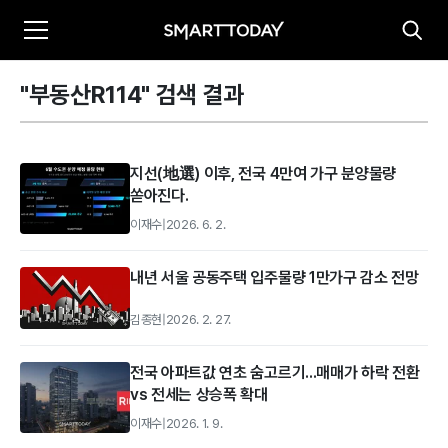
"부동산R114" 검색 결과
지선(地選) 이후, 전국 4만여 가구 분양물량
쏟아진다.
이재수
|
2026. 6. 2.
내년 서울 공동주택 입주물량 1만가구 감소 전망
김종현
|
2026. 2. 27.
전국 아파트값 연초 숨고르기...매매가 하락 전환
vs 전세는 상승폭 확대
이재수
|
2026. 1. 9.