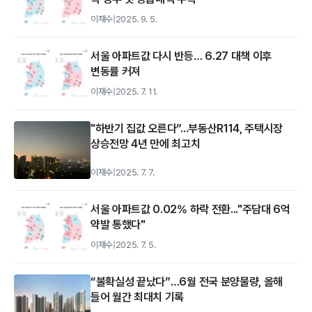
이재수
|
2025. 9. 5.
서울 아파트값 다시 반등… 6.27 대책 이후
변동률 커져
이재수
|
2025. 7. 11.
"하반기 집값 오른다”...부동산R114, 주택시장
상승전망 4년 만에 최고치
이재수
|
2025. 7. 7.
서울 아파트값 0.02% 하락 전환..."주담대 6억
약발 통했다"
이재수
|
2025. 7. 5.
“불확실성 끝났다”…6월 전국 분양물량, 올해
들어 월간 최대치 기록