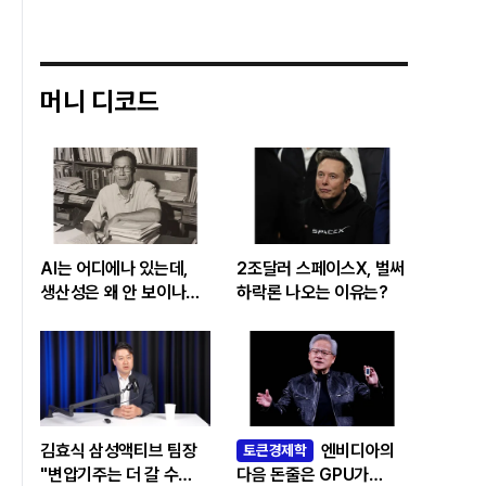
머니 디코드
AI는 어디에나 있는데,
2조달러 스페이스X, 벌써
생산성은 왜 안 보이나…
하락론 나오는 이유는?
빅테크 투자 흔드는
‘솔로우 패러독스’
김효식 삼성액티브 팀장
엔비디아의
토큰경제학
"변압기주는 더 갈 수
다음 돈줄은 GPU가