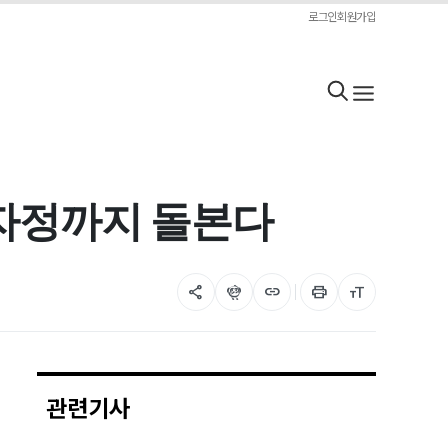
로그인
회원가입
동 자정까지 돌본다
share
flutter_dash
link
print
format_size
관련기사