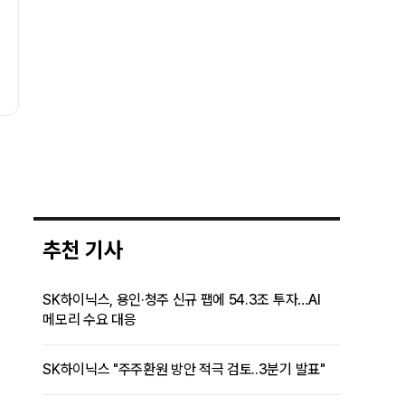
있나…답은 EPS
아니라 메모리다
성장률에 있다"
추천 기사
SK하이닉스, 용인·청주 신규 팹에 54.3조 투자…AI
메모리 수요 대응
SK하이닉스 "주주환원 방안 적극 검토..3분기 발표"