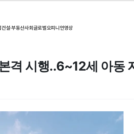
업
건설·부동산
사회
글로벌
오피니언
영상
 본격 시행..6~12세 아