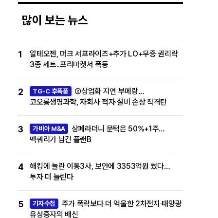
많이 보는 뉴스
1
알테오젠, 머크 서프라이즈+추가 LO+무증 권리락
3종 세트..프리마켓서 폭등
2
②상업화 지연 부메랑…
TG-C 후폭풍
코오롱생명과학, 자회사 적자·설비 손상 직격탄
3
상폐라더니 문턱은 50%+1주…
가비아 M&A
맥쿼리가 남긴 플랜B
4
해킹에 놀란 이통3사, 보안에 3353억원 썼다…
투자 더 늘린다
5
주가 폭락보다 더 억울한 2차전지·태양광
기자수첩
유상증자의 배신