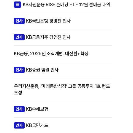
KB자산운용 RISE 월배당 ETF 12월 분배금 내역
표
KB국민은행 경영진 인사
인사
KB금융지주 경영진 인사
인사
KB금융, 2026년 조직개편..대전환+확장
KB증권 임원 인사
인사
우리자산운용, ‘미래동반성장’ 그룹 공동투자 1호 펀드
조성
KB손해보험
인사
KB국민카드
인사